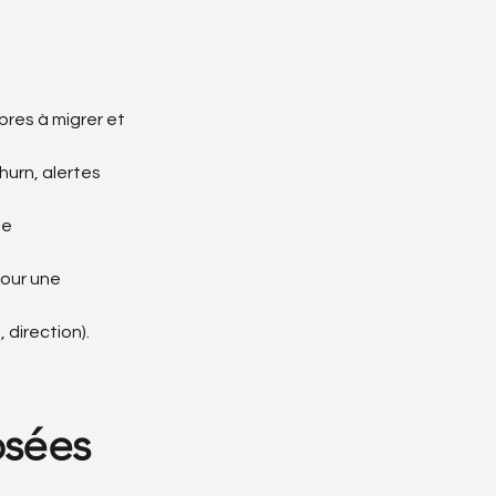
pres à migrer et
hurn, alertes
ue
pour une
 direction).
osées