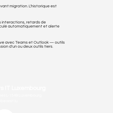
vant migration. L'historique est
s interactions, retards de
alculé automatiquement et alerte
ative avec Teams et Outlook — outils
on d'un ou deux outils tiers.
rs IT Luxembourg
nes L-1549 Luxembourg
earsit.lu