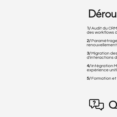
Dérou
1/
Audit du CRM 
des workflows à
2/
Paramétrage D
renouvellement 
3/
Migration des
d'interactions d
4/
Intégration M
expérience unif
5/
Formation et 
Q