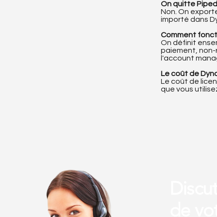
On quitte Piped
Non. On exporte 
importé dans Dy
Comment foncti
On définit ensem
paiement, non-r
l'account mana
Le coût de Dyna
Le coût de licen
que vous utilis
Discu
de vo