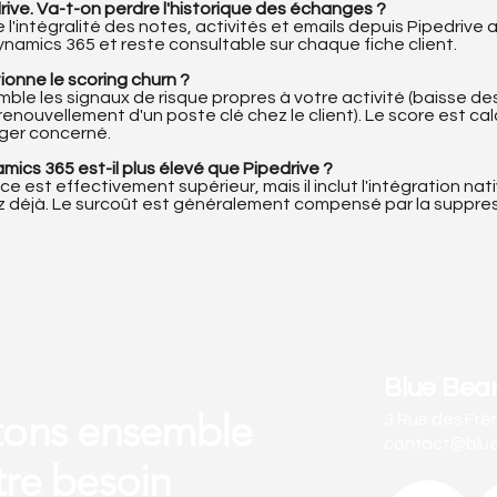
rive. Va-t-on perdre l'historique des échanges ?
l'intégralité des notes, activités et emails depuis Pipedrive a
namics 365 et reste consultable sur chaque fiche client.
onne le scoring churn ?
ble les signaux de risque propres à votre activité (baisse de
enouvellement d'un poste clé chez le client). Le score est c
ger concerné.
mics 365 est-il plus élevé que Pipedrive ?
ce est effectivement supérieur, mais il inclut l'intégration n
ez déjà. Le surcoût est généralement compensé par la suppressi
Blue Bea
tons ensemble
3 Rue des Frê
contact@blueb
tre besoin