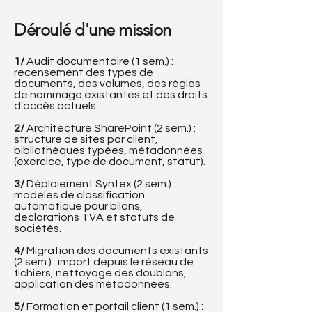
Déroulé d'une mission
1/
Audit documentaire (1 sem.) :
recensement des types de
documents, des volumes, des règles
de nommage existantes et des droits
d'accès actuels.
2/
Architecture SharePoint (2 sem.) :
structure de sites par client,
bibliothèques typées, métadonnées
(exercice, type de document, statut).
3/
Déploiement Syntex (2 sem.) :
modèles de classification
automatique pour bilans,
déclarations TVA et statuts de
sociétés.
4/
Migration des documents existants
(2 sem.) : import depuis le réseau de
fichiers, nettoyage des doublons,
application des métadonnées.
5/
Formation et portail client (1 sem.) :