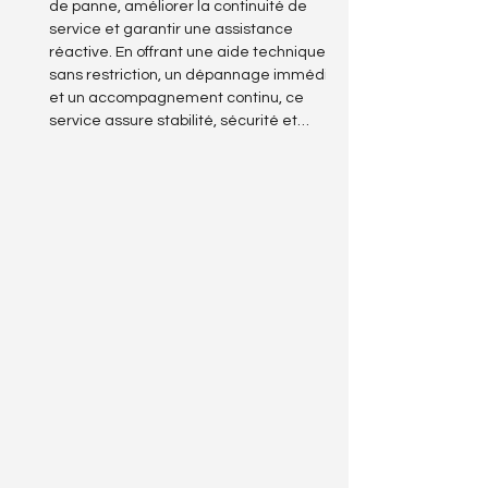
de panne, améliorer la continuité de
service et garantir une assistance
réactive. En offrant une aide technique
sans restriction, un dépannage immédiat
et un accompagnement continu, ce
service assure stabilité, sécurité et
efficacité opérationnelle. Le support
illimité s’impose aujourd’hui comme un
pilier essentiel pour maintenir un système
d’information fiable et éviter les
interruptions c