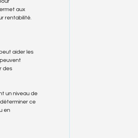
pour 
permet aux 
 rentabilité.
peut aider les 
 peuvent 
r des 
t un niveau de 
 déterminer ce 
u en 