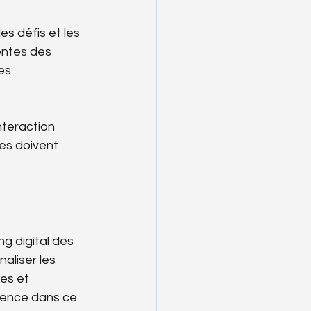
s défis et les 
entes des 
es 
nteraction 
es doivent 
ng digital des 
aliser les 
es et 
udence dans ce 