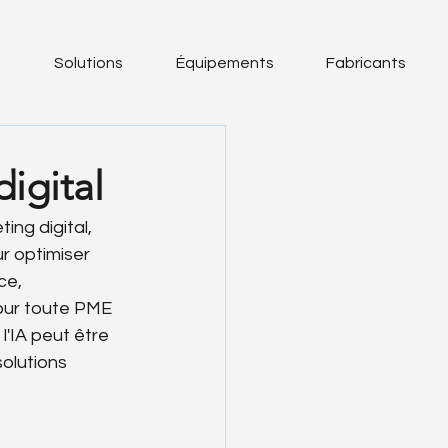
s
Solutions
Équipements
Fabricants
digital
ing digital, 
r optimiser 
ce, 
our toute PME 
'IA peut être 
olutions 