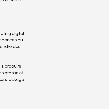
ting digital. 
endances du 
endre des 
ls produits 
es stocks et 
surstockage 