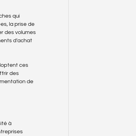
ches qui 
s, la prise de 
er des volumes 
ents d'achat 
adoptent ces 
frir des 
gmentation de 
ité à 
treprises 