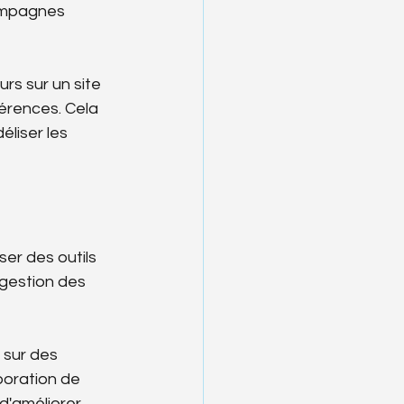
ampagnes 
rs sur un site 
érences. Cela 
liser les 
er des outils 
 gestion des 
sur des 
boration de 
d'améliorer 