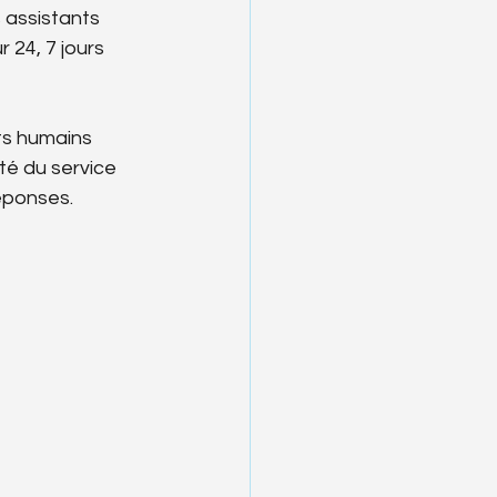
 assistants 
 24, 7 jours 
ts humains 
té du service 
réponses.