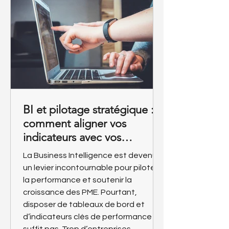
BI et pilotage stratégique :
comment aligner vos
indicateurs avec vos
objectifs de croissance ?
La Business Intelligence est devenue
un levier incontournable pour piloter
la performance et soutenir la
croissance des PME. Pourtant,
disposer de tableaux de bord et
d’indicateurs clés de performance ne