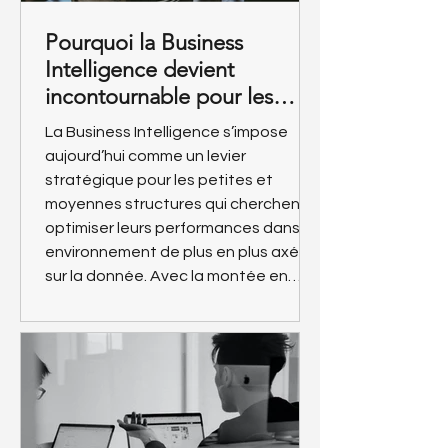
Pourquoi la Business
Intelligence devient
incontournable pour les
entreprises de moins de 100
La Business Intelligence s’impose
salariés
aujourd’hui comme un levier
stratégique pour les petites et
moyennes structures qui cherchent à
optimiser leurs performances dans un
environnement de plus en plus axé
sur la donnée. Avec la montée en
puissance de la digitalisation,
l’analyse de données, la visualisation
de KPI, l’automatisation des
reportings et l’aide à la décision
deviennent essentielles pour gagner
en réactivité et en efficacité.