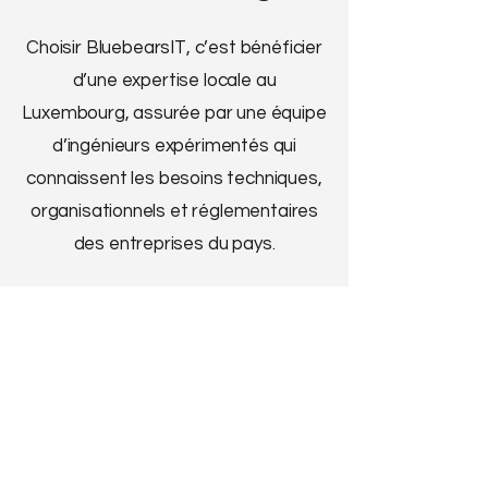
Choisir BluebearsIT, c’est bénéficier
d’une expertise locale au
Luxembourg, assurée par une équipe
d’ingénieurs expérimentés qui
connaissent les besoins techniques,
organisationnels et réglementaires
des entreprises du pays.
✔️ Nous utilisons des outils
modernes et performants, basés
sur les technologies leaders du
marché comme Microsoft, Veeam
ou Cisco, afin de garantir la fiabilité
et la sécurité de votre infrastructure.