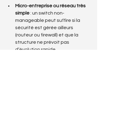
Micro-entreprise ou réseau très 
simple
 : un switch non-
manageable peut suffire si la 
sécurité est gérée ailleurs 
(routeur ou firewall) et que la 
structure ne prévoit pas 
d’évolution rapide.
PME avec plusieurs services 
numériques
 : un switch 
manageable est fortement 
recommandé pour garantir 
performance, segmentation et 
contrôle.
Environnement critique ou multi-
sites
 : l’option manageable 
devient indispensable pour 