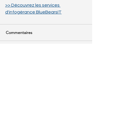
>> Découvrez les services 
d'infogérance BlueBearsIT
Commentaires
Les commentaires sur ce post
ne sont plus acceptés.
Contactez le propriétaire pour
plus d'informations.
Discutons
ensemble de
votre besoin