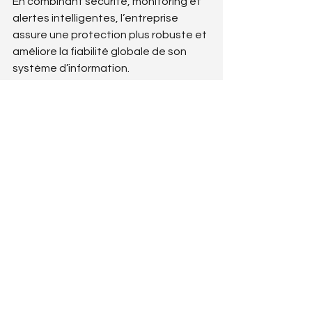
En combinant sécurité, monitoring et 
alertes intelligentes, l’entreprise 
assure une protection plus robuste et 
améliore la fiabilité globale de son 
système d’information.
>> Découvrez les services 
d'infogérance BlueBearsIT
Commentaires
Les commentaires sur ce post
ne sont plus acceptés.
Contactez le propriétaire pour
plus d'informations.