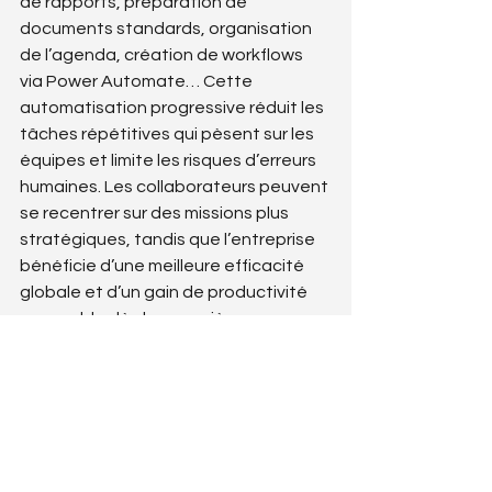
de rapports, préparation de 
documents standards, organisation 
de l’agenda, création de workflows 
via Power Automate… Cette 
automatisation progressive réduit les 
tâches répétitives qui pèsent sur les 
équipes et limite les risques d’erreurs 
humaines. Les collaborateurs peuvent 
se recentrer sur des missions plus 
stratégiques, tandis que l’entreprise 
bénéficie d’une meilleure efficacité 
globale et d’un gain de productivité 
mesurable dès les premières 
semaines d’usage.
>> BlueBearsIT vous accompagne 
dans la mise en place de Microsoft 
365 dans votre entreprise