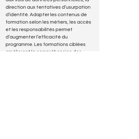
direction aux tentatives d’usurpation 
d’identité. Adapter les contenus de 
formation selon les métiers, les accès 
et les responsabilités permet 
d’augmenter l’efficacité du 
programme. Les formations ciblées 
améliorent la compréhension des 
enjeux et donnent à chacun des outils 
concrets pour sécuriser son poste de 
travail et ses données.
Commentaires
Les commentaires sur ce post
ne sont plus acceptés.
Contactez le propriétaire pour
plus d'informations.