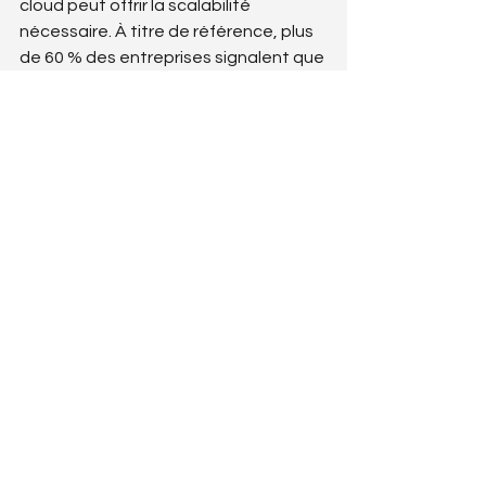
cloud peut offrir la scalabilité 
nécessaire. À titre de référence, plus 
de 60 % des entreprises signalent que 
le cloud a amélioré leur capacité à 
évoluer.
5. Expertise technique
Évaluez les compétences techniques 
de votre équipe. Si vous n'avez pas 
l'expertise requise pour gérer un 
serveur dédié, une solution cloud ou 
une infrastructure hybride peut être 
plus appropriée. Il est souvent plus 
facile de trouver des ressources pour 
gérer des solutions cloud.
Évaluer votre décision