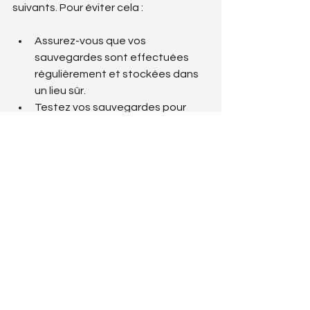
suivants. Pour éviter cela :
Assurez-vous que vos 
sauvegardes sont effectuées 
régulièrement et stockées dans 
un lieu sûr.
Testez vos sauvegardes pour 
garantir qu'elles peuvent être 
restaurées rapidement.
Une stratégie de sauvegarde 
efficace diminue le temps d'arrêt et 
les pertes financières en cas de 
sinistre.
Protéger votre empire 
numérique